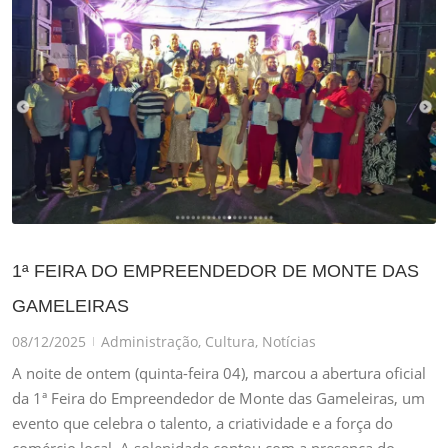
1ª FEIRA DO EMPREENDEDOR DE MONTE DAS
GAMELEIRAS
08/12/2025
Administração
,
Cultura
,
Notícias
|
A noite de ontem (quinta-feira 04), marcou a abertura oficial
da 1ª Feira do Empreendedor de Monte das Gameleiras, um
evento que celebra o talento, a criatividade e a força do
comércio local. A solenidade contou com a presença do