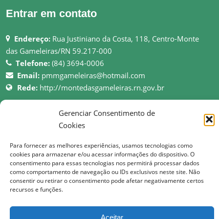
Entrar em contato
Endereço:
Rua Justiniano da Costa, 118, Centro-Monte
das Gameleiras/RN 59.217-000
Telefone:
(84) 3694-0006
Email:
pmmgameleiras@hotmail.com
Rede:
http://montedasgameleiras.rn.gov.br
Atendimento ao Público: 08h as 13h
Gerenciar Consentimento de
Cookies
Para fornecer as melhores experiências, usamos tecnologias como
cookies para armazenar e/ou acessar informações do dispositivo. O
© Copyright 2017 Prefeitura Municipal de Monte das Gameleiras | Todos os
consentimento para essas tecnologias nos permitirá processar dados
como comportamento de navegação ou IDs exclusivos neste site. Não
direitos reservados
consentir ou retirar o consentimento pode afetar negativamente certos
recursos e funções.
Aceitar