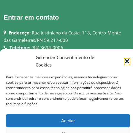
Entrar em contato
Endereço:
Rua Justiniano da Costa, 118, Centro-Monte
das Gameleiras/RN 59.217-000
Telefone:
(84) 3694-0006
Email:
pmmgameleiras@hotmail.com
Gerenciar Consentimento de
Rede:
http://montedasgameleiras.rn.gov.br
Cookies
Atendimento ao Público: 08h as 13h
Para fornecer as melhores experiências, usamos tecnologias como
cookies para armazenar e/ou acessar informações do dispositivo. O
consentimento para essas tecnologias nos permitirá processar dados
como comportamento de navegação ou IDs exclusivos neste site. Não
consentir ou retirar o consentimento pode afetar negativamente certos
recursos e funções.
© Copyright 2017 Prefeitura Municipal de Monte das Gameleiras | Todos os
direitos reservados
Aceitar