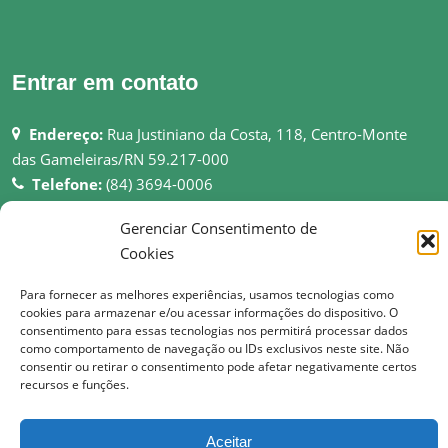
Entrar em contato
Endereço:
Rua Justiniano da Costa, 118, Centro-Monte
das Gameleiras/RN 59.217-000
Telefone:
(84) 3694-0006
Email:
pmmgameleiras@hotmail.com
Gerenciar Consentimento de
Rede:
http://montedasgameleiras.rn.gov.br
Cookies
Atendimento ao Público: 08h as 13h
Para fornecer as melhores experiências, usamos tecnologias como
cookies para armazenar e/ou acessar informações do dispositivo. O
consentimento para essas tecnologias nos permitirá processar dados
como comportamento de navegação ou IDs exclusivos neste site. Não
consentir ou retirar o consentimento pode afetar negativamente certos
© Copyright 2017 Prefeitura Municipal de Monte das Gameleiras | Todos os
recursos e funções.
direitos reservados
Aceitar