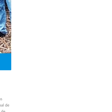
as
pal de
o de