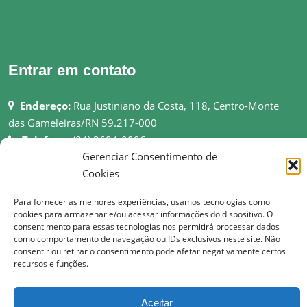
Entrar em contato
Endereço:
Rua Justiniano da Costa, 118, Centro-Monte
das Gameleiras/RN 59.217-000
Telefone:
(84) 3694-0006
Gerenciar Consentimento de
Email:
pmmgameleiras@hotmail.com
Cookies
Rede:
http://montedasgameleiras.rn.gov.br
Para fornecer as melhores experiências, usamos tecnologias como
Atendimento ao Público: 08h as 13h
cookies para armazenar e/ou acessar informações do dispositivo. O
consentimento para essas tecnologias nos permitirá processar dados
como comportamento de navegação ou IDs exclusivos neste site. Não
consentir ou retirar o consentimento pode afetar negativamente certos
recursos e funções.
© Copyright 2017 Prefeitura Municipal de Monte das Gameleiras | Todos os
direitos reservados
Aceitar