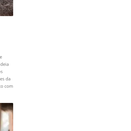
de
ideia
os
res da
nto com