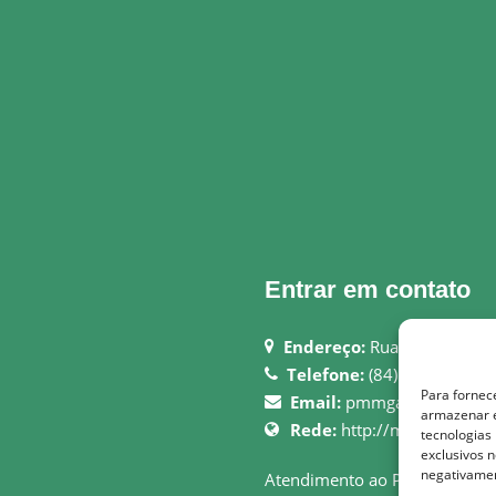
Entrar em contato
Endereço:
Rua Justiniano 
Telefone:
(84) 3694-0006
Para fornec
Email:
pmmgameleiras@ho
armazenar e
Rede:
http://montedasgame
tecnologias
exclusivos n
negativamen
Atendimento ao Público: 08h 