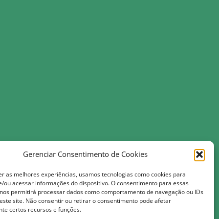
da Costa, 118, Centro-Monte das Gameleiras/RN 59.217-000
Gerenciar Consentimento de Cookies
er as melhores experiências, usamos tecnologias como cookies para
tmail.com
/ou acessar informações do dispositivo. O consentimento para essas
leiras.rn.gov.br
 nos permitirá processar dados como comportamento de navegação ou IDs
este site. Não consentir ou retirar o consentimento pode afetar
te certos recursos e funções.
as 13h