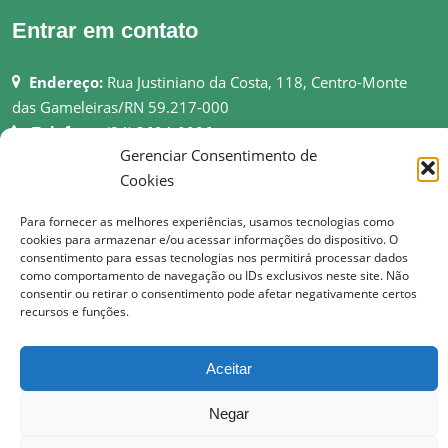
Entrar em contato
Endereço:
Rua Justiniano da Costa, 118, Centro-Monte
das Gameleiras/RN 59.217-000
Telefone:
(84) 3694-0006
Gerenciar Consentimento de
Email:
pmmgameleiras@hotmail.com
Cookies
Rede:
http://montedasgameleiras.rn.gov.br
Para fornecer as melhores experiências, usamos tecnologias como
Atendimento ao Público: 08h as 13h
cookies para armazenar e/ou acessar informações do dispositivo. O
consentimento para essas tecnologias nos permitirá processar dados
como comportamento de navegação ou IDs exclusivos neste site. Não
consentir ou retirar o consentimento pode afetar negativamente certos
recursos e funções.
© Copyright 2017 Prefeitura Municipal de Monte das Gameleiras | Todos os
direitos reservados
Aceitar
Negar