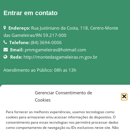
Entrar em contato
Endereço:
Rua Justiniano da Costa, 118, Centro-Monte
das Gameleiras/RN 59.217-000
Telefone:
(84) 3694-0006
Email:
pmmgameleiras@hotmail.com
Rede:
http://montedasgameleiras.rn.gov.br
Atendimento ao Público: 08h as 13h
Gerenciar Consentimento de
Cookies
© Copyright 2017 Prefeitura Municipal de Monte das Gameleiras | Todos os
direitos reservados
Para fornecer as melhores experiências, usamos tecnologias como
cookies para armazenar e/ou acessar informações do dispositivo. O
consentimento para essas tecnologias nos permitirá processar dados
como comportamento de navegação ou IDs exclusivos neste site. Não