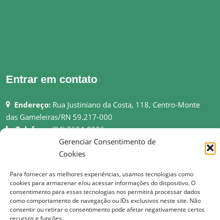
Entrar em contato
Endereço:
Rua Justiniano da Costa, 118, Centro-Monte
das Gameleiras/RN 59.217-000
Telefone:
(84) 3694-0006
Gerenciar Consentimento de
Email:
pmmgameleiras@hotmail.com
Cookies
Rede:
http://montedasgameleiras.rn.gov.br
Para fornecer as melhores experiências, usamos tecnologias como
Atendimento ao Público: 08h as 13h
cookies para armazenar e/ou acessar informações do dispositivo. O
consentimento para essas tecnologias nos permitirá processar dados
como comportamento de navegação ou IDs exclusivos neste site. Não
consentir ou retirar o consentimento pode afetar negativamente certos
recursos e funções.