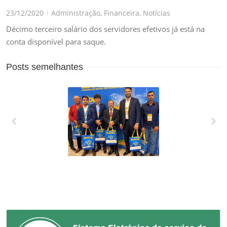
23/12/2020
Administração
,
Financeira
,
Notícias
|
Décimo terceiro salário dos servidores efetivos já está na
conta disponível para saque.
Posts semelhantes
XXVII MARCHA EM
DEFESA DOS
MUNICÍPIOS!