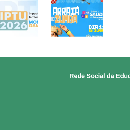
CARNÊS DO IPTU
ARRAIÁ DO ZUMBA
2026 JÁ
MEÇARAM A SER
ENTREGUES À
POPULAÇÃO!
Rede Social da Edu