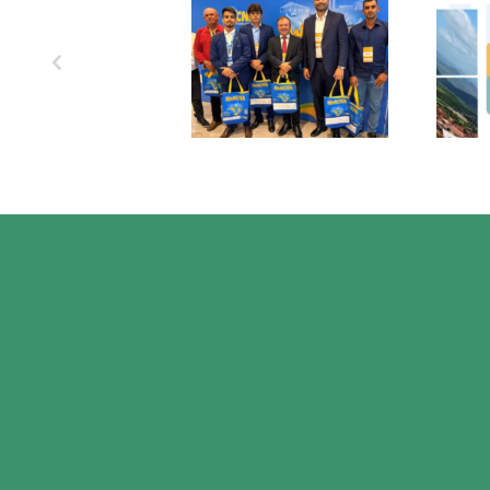
XXVII MARCHA EM
OS 
DEFESA DOS
MUNICÍPIOS!
CO