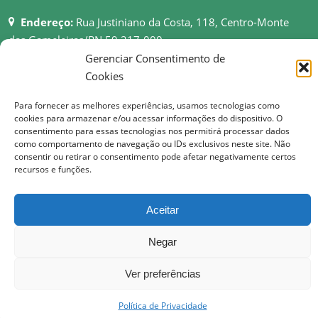
Endereço:
Rua Justiniano da Costa, 118, Centro-Monte
das Gameleiras/RN 59.217-000
Telefone:
(84) 3694-0006
Gerenciar Consentimento de
Email:
pmmgameleiras@hotmail.com
Cookies
Rede:
http://montedasgameleiras.rn.gov.br
Para fornecer as melhores experiências, usamos tecnologias como
cookies para armazenar e/ou acessar informações do dispositivo. O
Atendimento ao Público: 08h as 13h
consentimento para essas tecnologias nos permitirá processar dados
como comportamento de navegação ou IDs exclusivos neste site. Não
consentir ou retirar o consentimento pode afetar negativamente certos
recursos e funções.
© Copyright 2017 Prefeitura Municipal de Monte das Gameleiras | Todos os
Aceitar
direitos reservados
Negar
Ver preferências
Política de Privacidade