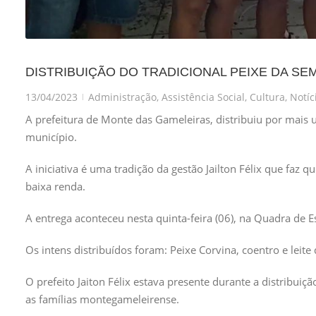
DISTRIBUIÇÃO DO TRADICIONAL PEIXE DA SE
13/04/2023
Administração
,
Assistência Social
,
Cultura
,
Notíc
|
A prefeitura de Monte das Gameleiras, distribuiu por mais 
município.
A iniciativa é uma tradição da gestão Jailton Félix que faz 
baixa renda.
A entrega aconteceu nesta quinta-feira (06), na Quadra de E
Os
intens distribuídos foram: Peixe Corvina, coentro e leite
O prefeito Jaiton Félix estava presente durante a distribuiç
as famílias montegameleirense.