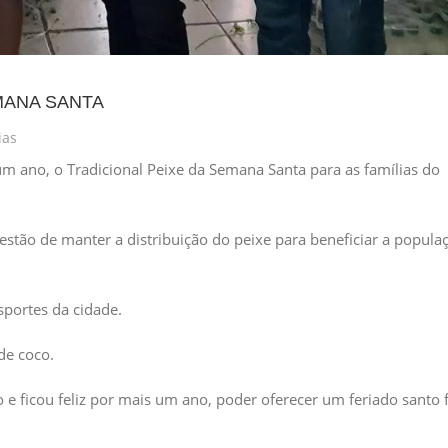
MANA SANTA
ias
um ano, o Tradicional Peixe da Semana Santa para as famílias do
questão de manter a distribuição do peixe para beneficiar a popula
sportes da cidade.
 de coco.
ão e ficou feliz por mais um ano, poder oferecer um feriado santo 