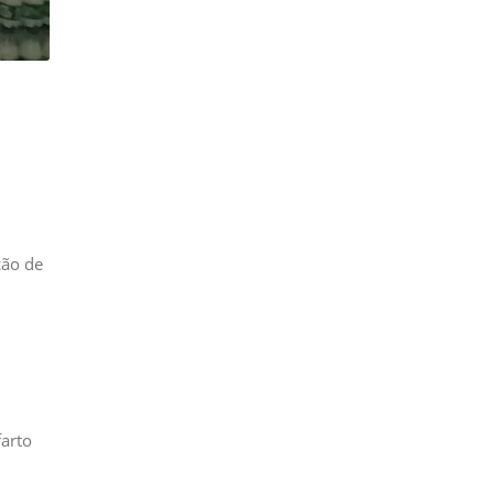
ção de
farto