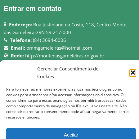
Entrar em contato
Endereço:
Rua Justiniano da Costa, 118, Centro-Monte
das Gameleiras/RN 59.217-000
Telefone:
(84) 3694-0006
Email:
pmmgameleiras@hotmail.com
Rede:
http://montedasgameleiras.rn.gov.br
Gerenciar Consentimento de
Atendimento ao Público: 08h as 13h
Cookies
Para fornecer as melhores experiências, usamos tecnologias como
cookies para armazenar e/ou acessar informações do dispositivo. O
consentimento para essas tecnologias nos permitirá processar dados
© Copyright 2017 Prefeitura Municipal de Monte das Gameleiras | Todos os
como comportamento de navegação ou IDs exclusivos neste site. Não
direitos reservados
consentir ou retirar o consentimento pode afetar negativamente certos
recursos e funções.
Aceitar