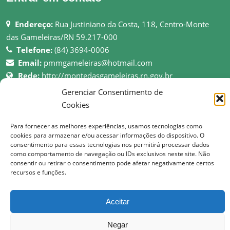
Endereço:
Rua Justiniano da Costa, 118, Centro-Monte
das Gameleiras/RN 59.217-000
Telefone:
(84) 3694-0006
Email:
pmmgameleiras@hotmail.com
Rede:
http://montedasgameleiras.rn.gov.br
Gerenciar Consentimento de
Atendimento ao Público: 08h as 13h
Cookies
Para fornecer as melhores experiências, usamos tecnologias como
cookies para armazenar e/ou acessar informações do dispositivo. O
consentimento para essas tecnologias nos permitirá processar dados
© Copyright 2017 Prefeitura Municipal de Monte das Gameleiras | Todos os
como comportamento de navegação ou IDs exclusivos neste site. Não
consentir ou retirar o consentimento pode afetar negativamente certos
direitos reservados
recursos e funções.
Aceitar
Negar