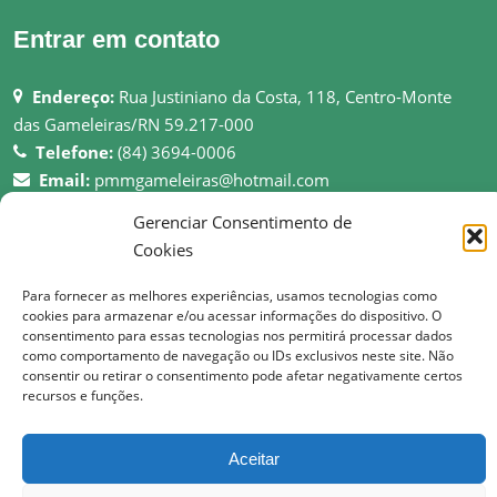
Entrar em contato
Endereço:
Rua Justiniano da Costa, 118, Centro-Monte
das Gameleiras/RN 59.217-000
Telefone:
(84) 3694-0006
Email:
pmmgameleiras@hotmail.com
Rede:
http://montedasgameleiras.rn.gov.br
Gerenciar Consentimento de
Cookies
Atendimento ao Público: 08h as 13h
Para fornecer as melhores experiências, usamos tecnologias como
cookies para armazenar e/ou acessar informações do dispositivo. O
consentimento para essas tecnologias nos permitirá processar dados
como comportamento de navegação ou IDs exclusivos neste site. Não
© Copyright 2017 Prefeitura Municipal de Monte das Gameleiras | Todos os
consentir ou retirar o consentimento pode afetar negativamente certos
recursos e funções.
direitos reservados
Aceitar