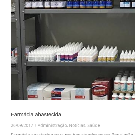
Farmácia abastecida
26/09/2017
Administração
,
Notícias
,
Saúde
|
Farmácia abastecida para melhor atender nossa População.