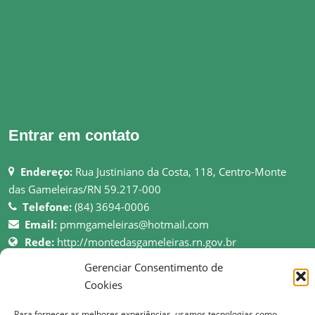
Entrar em contato
Endereço:
Rua Justiniano da Costa, 118, Centro-Monte
das Gameleiras/RN 59.217-000
Telefone:
(84) 3694-0006
Email:
pmmgameleiras@hotmail.com
Rede:
http://montedasgameleiras.rn.gov.br
Gerenciar Consentimento de
Atendimento ao Público: 08h as 13h
Cookies
Para fornecer as melhores experiências, usamos tecnologias como