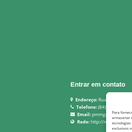
Entrar em contato
Endereço:
Rua Justiniano 
Telefone:
(84) 3694-0006
Para fornec
Email:
pmmgameleiras@ho
armazenar e
Rede:
http://montedasgame
tecnologias
exclusivos n