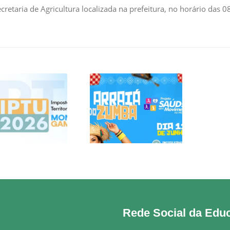
Secretaria de Agricultura localizada na prefeitura, no horário das 0
CARNÊS DO IPTU
ARRAIÁ DO ZUMBA
2026 JÁ
MEÇARAM A SER
ENTREGUES À
POPULAÇÃO!
Rede Social da Edu