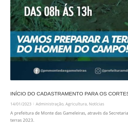
INÍCIO DO CADASTRAMENTO PARA OS CORTES
14/01/2023
Administração
,
Agricultura
,
Notícias
|
A prefeitura de Monte das Gameleiras, através da Secretaria
terras 2023.