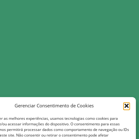
da Costa, 118, Centro-Monte das Gameleiras/RN 59.217-000
Gerenciar Consentimento de Cookies
er as melhores experiências, usamos tecnologias como cookies para
tmail.com
/ou acessar informações do dispositivo. O consentimento para essas
leiras.rn.gov.br
 nos permitirá processar dados como comportamento de navegação ou IDs
este site. Não consentir ou retirar o consentimento pode afetar