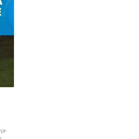
rça-
o