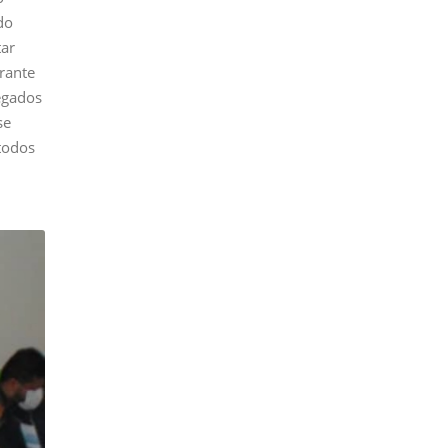
do
tar
urante
egados
se
todos