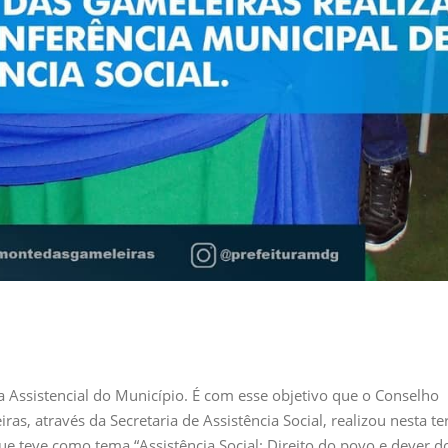
ea Assistencial do Município. É com esse objetivo que o Conselho
s, através da Secretaria de Assistência Social, realizou nesta te
 que teve como tema “Assistência Social: Direito do povo e dever d