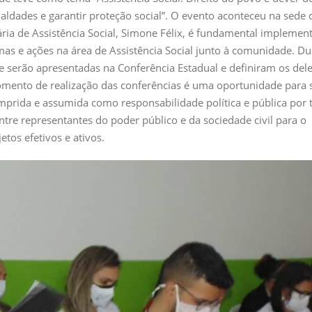
aldades e garantir proteção social”. O evento aconteceu na sede 
ia de Assistência Social, Simone Félix, é fundamental implemen
amas e ações na área de Assistência Social junto à comunidade. D
e serão apresentadas na Conferência Estadual e definiram os del
omento de realização das conferências é uma oportunidade para 
prida e assumida como responsabilidade política e pública por 
e representantes do poder público e da sociedade civil para o
tos efetivos e ativos.