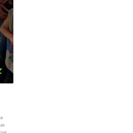
ta
nas
izar