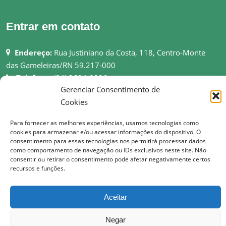
Entrar em contato
Endereço:
Rua Justiniano da Costa, 118, Centro-Monte
das Gameleiras/RN 59.217-000
Telefone:
(84) 3694-0006
Gerenciar Consentimento de
Email:
pmmgameleiras@hotmail.com
Cookies
Rede:
http://montedasgameleiras.rn.gov.br
Para fornecer as melhores experiências, usamos tecnologias como
Atendimento ao Público: 08h as 13h
cookies para armazenar e/ou acessar informações do dispositivo. O
consentimento para essas tecnologias nos permitirá processar dados
como comportamento de navegação ou IDs exclusivos neste site. Não
consentir ou retirar o consentimento pode afetar negativamente certos
recursos e funções.
© Copyright 2017 Prefeitura Municipal de Monte das Gameleiras | Todos os
direitos reservados
Aceitar
Negar