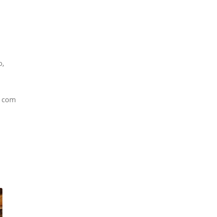
o,
s com