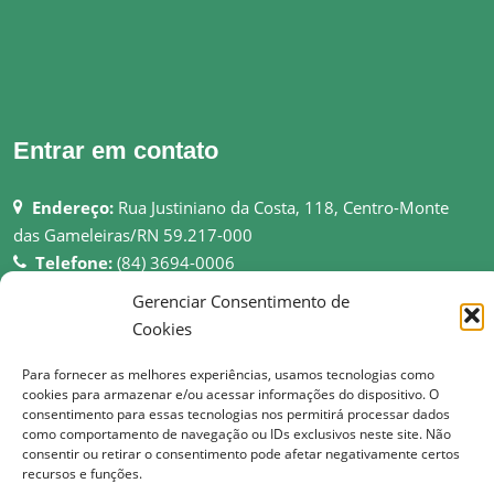
Entrar em contato
Endereço:
Rua Justiniano da Costa, 118, Centro-Monte
das Gameleiras/RN 59.217-000
Telefone:
(84) 3694-0006
Email:
pmmgameleiras@hotmail.com
Gerenciar Consentimento de
Rede:
http://montedasgameleiras.rn.gov.br
Cookies
Atendimento ao Público: 08h as 13h
Para fornecer as melhores experiências, usamos tecnologias como
cookies para armazenar e/ou acessar informações do dispositivo. O
consentimento para essas tecnologias nos permitirá processar dados
como comportamento de navegação ou IDs exclusivos neste site. Não
consentir ou retirar o consentimento pode afetar negativamente certos
recursos e funções.
© Copyright 2017 Prefeitura Municipal de Monte das Gameleiras | Todos os