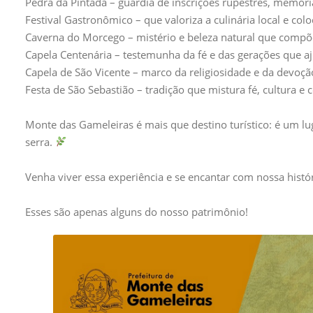
Pedra da Pintada – guardiã de inscrições rupestres, memór
Festival Gastronômico – que valoriza a culinária local e col
Caverna do Morcego – mistério e beleza natural que compõ
Capela Centenária – testemunha da fé e das gerações que a
Capela de São Vicente – marco da religiosidade e da devoç
Festa de São Sebastião – tradição que mistura fé, cultura e
Monte das Gameleiras é mais que destino turístico: é um l
serra.
Venha viver essa experiência e se encantar com nossa histór
Esses são apenas alguns do nosso patrimônio!