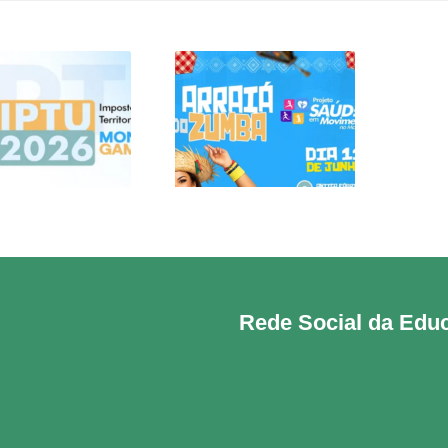
CARNÊS DO IPTU
ARRAIÁ DO ZUMBA
2026 JÁ
MEÇARAM A SER
ENTREGUES À
POPULAÇÃO!
Rede Social da Edu