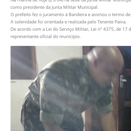
como presidente da Junta Militar Municipal.
O prefeito fez o juramento à Bandeira e assinou o termo de
A solenidade foi orientada e realizada pelo Tenente Paiva.
De acordo com a Lei do Serviço Militar, Lei n° 4375, de 17 
representante oficial do município.