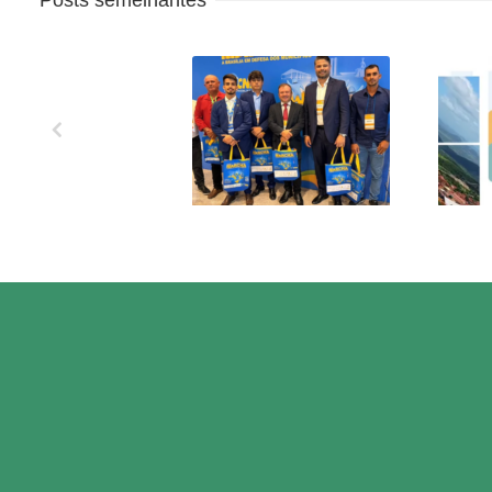
XXVII MARCHA EM
OS 
DEFESA DOS
MUNICÍPIOS!
CO