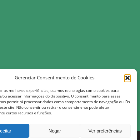
da Costa, 118, Centro-Monte das Gameleiras/RN 59.217-000
Gerenciar Consentimento de Cookies
er as melhores experiências, usamos tecnologias como cookies para
tmail.com
/ou acessar informações do dispositivo. O consentimento para essas
leiras.rn.gov.br
 nos permitirá processar dados como comportamento de navegação ou IDs
este site. Não consentir ou retirar o consentimento pode afetar
te certos recursos e funções.
as 13h
ceitar
Negar
Ver preferências