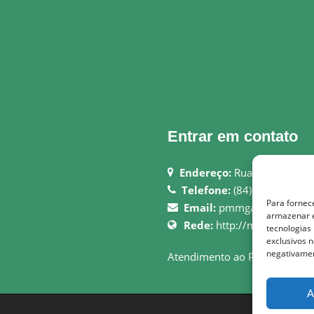
Entrar em contato
Endereço:
Rua Justiniano 
Telefone:
(84) 3694-0006
Para fornec
Email:
pmmgameleiras@ho
armazenar e
Rede:
http://montedasgame
tecnologias
exclusivos n
negativamen
Atendimento ao Público: 08h 
A