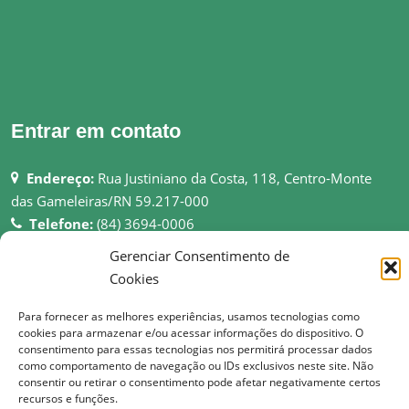
Entrar em contato
Endereço:
Rua Justiniano da Costa, 118, Centro-Monte
das Gameleiras/RN 59.217-000
Telefone:
(84) 3694-0006
Email:
pmmgameleiras@hotmail.com
Gerenciar Consentimento de
Rede:
http://montedasgameleiras.rn.gov.br
Cookies
Atendimento ao Público: 08h as 13h
Para fornecer as melhores experiências, usamos tecnologias como
cookies para armazenar e/ou acessar informações do dispositivo. O
consentimento para essas tecnologias nos permitirá processar dados
como comportamento de navegação ou IDs exclusivos neste site. Não
consentir ou retirar o consentimento pode afetar negativamente certos
recursos e funções.
© Copyright 2017 Prefeitura Municipal de Monte das Gameleiras | Todos os