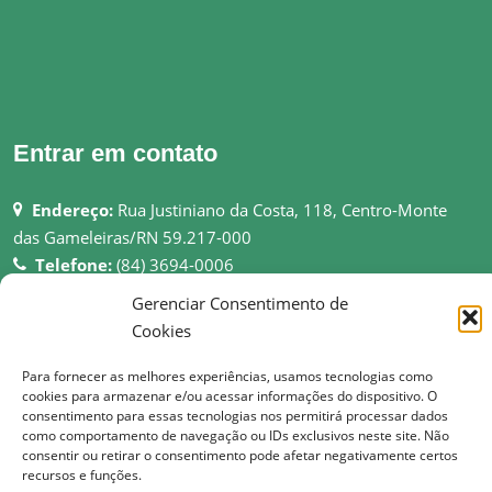
Entrar em contato
Endereço:
Rua Justiniano da Costa, 118, Centro-Monte
das Gameleiras/RN 59.217-000
Telefone:
(84) 3694-0006
Email:
pmmgameleiras@hotmail.com
Gerenciar Consentimento de
Rede:
http://montedasgameleiras.rn.gov.br
Cookies
Atendimento ao Público: 08h as 13h
Para fornecer as melhores experiências, usamos tecnologias como
cookies para armazenar e/ou acessar informações do dispositivo. O
consentimento para essas tecnologias nos permitirá processar dados
como comportamento de navegação ou IDs exclusivos neste site. Não
consentir ou retirar o consentimento pode afetar negativamente certos
recursos e funções.
© Copyright 2017 Prefeitura Municipal de Monte das Gameleiras | Todos os