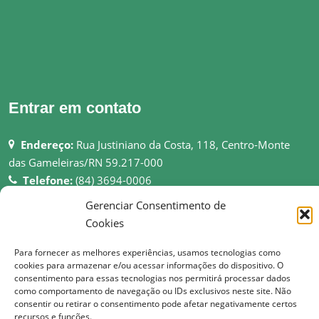
Entrar em contato
Endereço:
Rua Justiniano da Costa, 118, Centro-Monte
das Gameleiras/RN 59.217-000
Telefone:
(84) 3694-0006
Email:
pmmgameleiras@hotmail.com
Gerenciar Consentimento de
Rede:
http://montedasgameleiras.rn.gov.br
Cookies
Atendimento ao Público: 08h as 13h
Para fornecer as melhores experiências, usamos tecnologias como
cookies para armazenar e/ou acessar informações do dispositivo. O
consentimento para essas tecnologias nos permitirá processar dados
como comportamento de navegação ou IDs exclusivos neste site. Não
consentir ou retirar o consentimento pode afetar negativamente certos
recursos e funções.