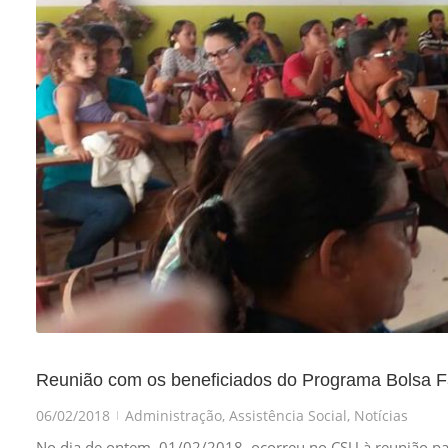
Reunião com os beneficiados do Programa Bolsa F
06/02/2018
Administração
,
Assistência Social
,
Notícias
|
No dia de ontem, 01/02/2018, ocorreu no CSU à reunião pa