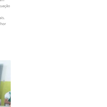
iguação
ís.
lhor