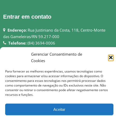
Entrar em contato
Endereço:
Rua Justiniano da Costa, 118, Centro-Monte
das Gameleiras/RN 59.217-000
Telefone:
(84) 3694-0006
Email:
pmmgameleiras@hotmail.com
Gerenciar Consentimento de
Rede:
http://montedasgameleiras.rn.gov.br
Cookies
Atendimento ao Público: 08h as 13h
Para fornecer as melhores experiências, usamos tecnologias como
cookies para armazenar e/ou acessar informações do dispositivo. O
consentimento para essas tecnologias nos permitirá processar dados
como comportamento de navegação ou IDs exclusivos neste site. Não
consentir ou retirar o consentimento pode afetar negativamente certos
© Copyright 2017 Prefeitura Municipal de Monte das Gameleiras | Todos os
recursos e funções.
direitos reservados
Aceitar