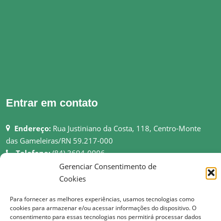
Entrar em contato
Endereço:
Rua Justiniano da Costa, 118, Centro-Monte
das Gameleiras/RN 59.217-000
Telefone:
(84) 3694-0006
Email:
pmmgameleiras@hotmail.com
Gerenciar Consentimento de
Rede:
http://montedasgameleiras.rn.gov.br
Cookies
Para fornecer as melhores experiências, usamos tecnologias como
Atendimento ao Público: 08h as 13h
cookies para armazenar e/ou acessar informações do dispositivo. O
consentimento para essas tecnologias nos permitirá processar dados